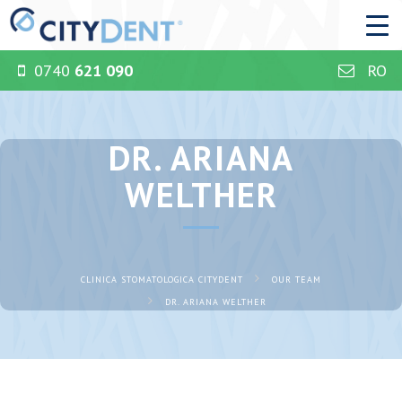
0740
621 090
RO
DR. ARIANA
WELTHER
CLINICA STOMATOLOGICA CITYDENT
OUR TEAM
DR. ARIANA WELTHER