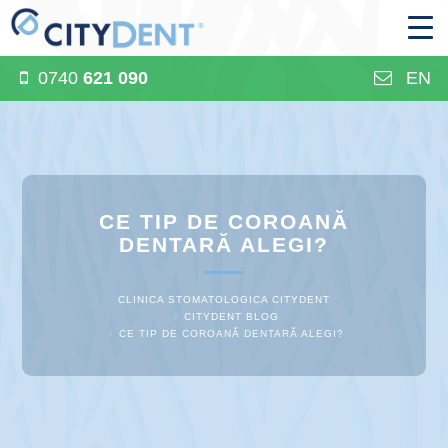
0740
621 090
EN
CE TIP DE COROANĂ
DENTARĂ ALEGI?
CLINICA STOMATOLOGICA CITYDENT
CITYDENT BLOG
CE TIP DE COROANĂ DENTARĂ ALEGI?