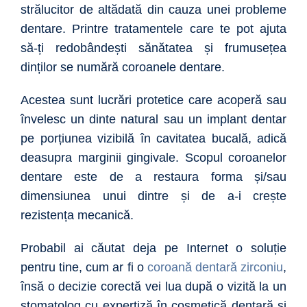
strălucitor de altădată din cauza unei probleme
dentare. Printre tratamentele care te pot ajuta
să-ți redobândești sănătatea și frumusețea
dinților se numără coroanele dentare.
Acestea sunt lucrări protetice care acoperă sau
învelesc un dinte natural sau un implant dentar
pe porțiunea vizibilă în cavitatea bucală, adică
deasupra marginii gingivale. Scopul coroanelor
dentare este de a restaura forma și/sau
dimensiunea unui dintre și de a-i crește
rezistența mecanică.
Probabil ai căutat deja pe Internet o soluție
pentru tine, cum ar fi o
coroană dentară zirconiu
,
însă o decizie corectă vei lua după o vizită la un
stomatolog cu expertiză în cosmetică dentară și