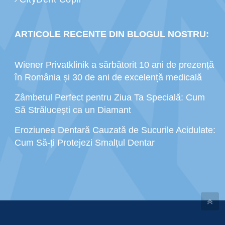
ARTICOLE RECENTE DIN BLOGUL NOSTRU:
Wiener Privatklinik a sărbătorit 10 ani de prezență
în România și 30 de ani de excelență medicală
Zâmbetul Perfect pentru Ziua Ta Specială: Cum
Să Strălucești ca un Diamant
Eroziunea Dentară Cauzată de Sucurile Acidulate:
Cum Să-ți Protejezi Smalțul Dentar