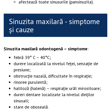
afectează toate sinusurile (pansinuzita).
Sinuzita maxilară - simptome
şi cauze
Sinuzita maxilară odontogenă – simptome
:
febră 39° C – 40°C;
durere localizată la nivelul feţei, senzaţie de
presiune;
obstrucţie nazală, dificultate în respiraţie;
rinoree purulentă;
halitoză (halenă) – respiraţie urât mirositoare;
dureri dentare localizate la nivelul dinţilor
sinusali;
stare de oboseală.