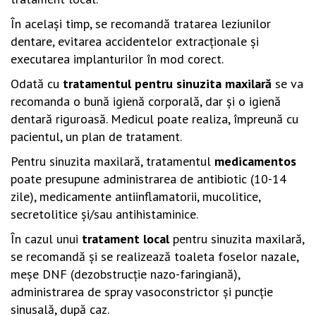
În acelaşi timp, se recomandă tratarea leziunilor
dentare, evitarea accidentelor extracţionale şi
executarea implanturilor în mod corect.
Odată cu
tratamentul pentru sinuzita maxilară
se va
recomanda o bună igienă corporală, dar şi o igienă
dentară riguroasă. Medicul poate realiza, împreună cu
pacientul, un plan de tratament.
Pentru sinuzita maxilară, tratamentul
medicamentos
poate presupune administrarea de antibiotic (10-14
zile), medicamente antiinflamatorii, mucolitice,
secretolitice şi/sau antihistaminice.
În cazul unui
tratament local
pentru sinuzita maxilară,
se recomandă şi se realizează toaleta foselor nazale,
meşe DNF (dezobstrucţie nazo-faringiană),
administrarea de spray vasoconstrictor şi puncţie
sinusală, după caz.