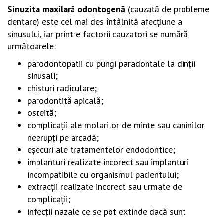
Sinuzita maxilară odontogenă
(cauzată de probleme
dentare) este cel mai des întâlnită afecţiune a
sinusului, iar printre factorii cauzatori se numără
următoarele:
parodontopatii cu pungi paradontale la dinţii
sinusali;
chisturi radiculare;
parodontită apicală;
osteită;
complicaţii ale molarilor de minte sau caninilor
neerupţi pe arcadă;
eşecuri ale tratamentelor endodontice;
implanturi realizate incorect sau implanturi
incompatibile cu organismul pacientului;
extracţii realizate incorect sau urmate de
complicaţii;
infecţii nazale ce se pot extinde dacă sunt