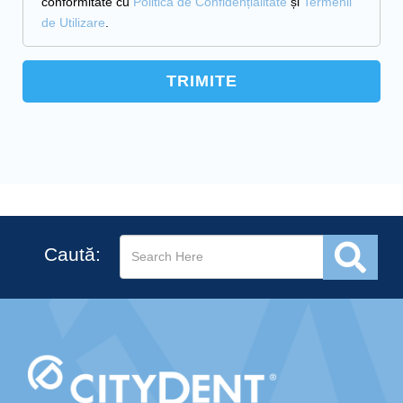
conformitate cu
Politica de Confidențialitate
și
Termenii
de Utilizare
.
Caută: