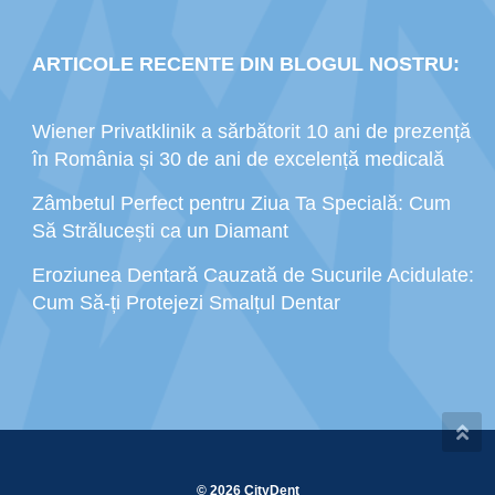
ARTICOLE RECENTE DIN BLOGUL NOSTRU:
Wiener Privatklinik a sărbătorit 10 ani de prezență
în România și 30 de ani de excelență medicală
Zâmbetul Perfect pentru Ziua Ta Specială: Cum
Să Strălucești ca un Diamant
Eroziunea Dentară Cauzată de Sucurile Acidulate:
Cum Să-ți Protejezi Smalțul Dentar
© 2026 CityDent