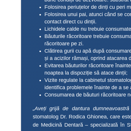
Folosirea periuțelor de dinți cu peri m
Folosirea unui pai, atunci când se con
contact direct cu dinții.
Lichidele calde nu trebuie consumate
Băuturile răcoritoare trebuie consum
răcoritoare pe zi.
Clătirea gurii cu apă după consumarea
și a acizilor rămași, oprind atacarea di
Evitarea băuturilor răcoritoare înainte
noaptea la dispoziție să atace dinții;
Vizite regulate la cabinetul stomatolog
identifica problemele înainte de a se
Consumarea de băuturi răcoritoare ne
„Aveți grijă de dantura dumneavoastră
stomatolog Dr. Rodica Ghionea, care este
de Medicină Dentară – specializată în S