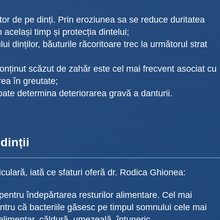
tor de pe dinți. Prin eroziunea sa se reduce duritatea
același timp și protecția dintelui;
lui dinților, băuturile răcoritoare trec la următorul strat
onținut scăzut de zahăr este cel mai frecvent asociat cu
rea în greutate;
poate determina deteriorarea gravă a danturii.
dinții
culară, iată ce sfaturi oferă dr. Rodica Ghionea:
r, pentru îndepărtarea resturilor alimentare. Cel mai
entru că bacteriile găsesc pe timpul somnului cele mai
alimentar, căldură, umezeală, întuneric.