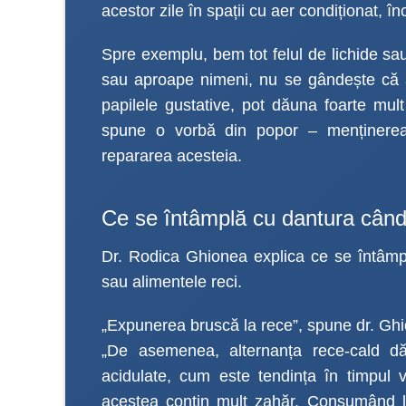
acestor zile în spații cu aer condiționat, 
Spre exemplu, bem tot felul de lichide sa
sau aproape nimeni, nu se gândește că 
papilele gustative, pot dăuna foarte mul
spune o vorbă din popor – menținerea 
repararea acesteia.
Ce se întâmplă cu dantura când
Dr. Rodica Ghionea explica ce se întâmplă
sau alimentele reci.
„Expunerea bruscă la rece”, spune dr. Ghio
„De asemenea, alternanța rece-cald dău
acidulate, cum este tendința în timpul ve
acestea conțin mult zahăr. Consumând l