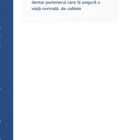
dentar partenerul care îți asigură o
viață normală, de calitate
,
e
–
t
e
i
,
a