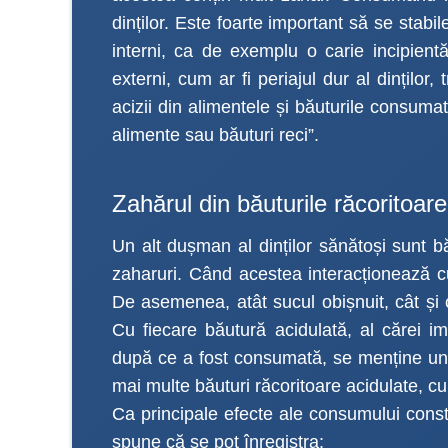
dinților. Este foarte important să se stabil
interni, ca de exemplu o carie incipientă
externi, cum ar fi periajul dur al dinților,
acizii din alimentele și băuturile consuma
alimente sau băuturi reci”.
Zahărul din băuturile răcoritoare
Un alt dușman al dinților sănătoși sunt bă
zaharuri. Când acestea interacționează cu
De asemenea, atât sucul obișnuit, cât și cel
Cu fiecare băutură acidulată, al cărei i
după ce a fost consumată, se menține un 
mai multe băuturi răcoritoare acidulate, c
Ca principale efecte ale consumului const
spune că se pot înregistra: