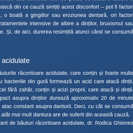
ească din ce cauză simțiți acest disconfort – pot fi factor
, o boală a gingiilor sau eroziunea dentară, ori factor
 tratamentele intensive de albire a dinților, bruxismul sa
te. Și, de aici, durerea resimțită atunci când se consum
 acidulate
uturile răcoritoare acidulate, care conțin și foarte mult
 bacteriile din gură formează un acid care atacă dinții
 fără zahăr, conțin și acizi proprii, care atacă și dinții
mpact asupra dinților durează aproximativ 20 de minut
atac constant asupra danturii. Deci, cu cât se consum
u atât mai mult dantura are de suferit din această cauză.
ant de băuturi răcoritoare acidulate, dr. Rodica Ghione