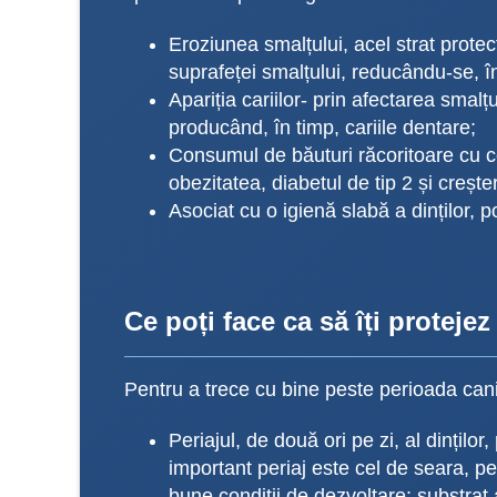
Eroziunea smalțului, acel strat protec
suprafeței smalțului, reducându-se, în 
Apariția cariilor- prin afectarea smalțu
producând, în timp, cariile dentare;
Consumul de băuturi răcoritoare cu c
obezitatea, diabetul de tip 2 și crește
Asociat cu o igienă slabă a dinților, 
Ce poți face ca să îți protejez 
Pentru a trece cu bine peste perioada cani
Periajul, de două ori pe zi, al dințilo
important periaj este cel de seara, p
bune condiții de dezvoltare: substrat 