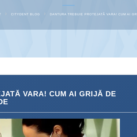
T
CITYDENT BLOG
DANTURA TREBUIE PROTEJATĂ VARA! CUM AI GRIJ
ATĂ VARA! CUM AI GRIJĂ DE
IDE