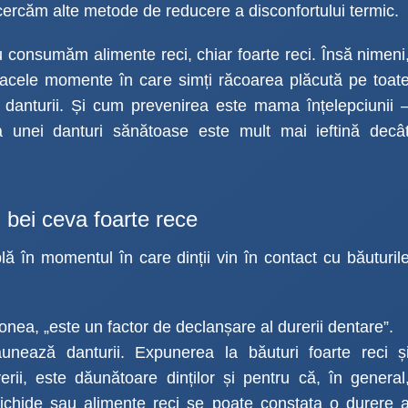
încercăm alte metode de reducere a disconfortului termic.
u consumăm alimente reci, chiar foarte reci. Însă nimeni
acele momente în care simți răcoarea plăcută pe toat
t danturii. Și cum prevenirea este mama înțelepciunii 
unei danturi sănătoase este mult mai ieftină decâ
 bei ceva foarte rece
 în momentul în care dinții vin în contact cu băuturil
nea, „este un factor de declanșare al durerii dentare”.
nează danturii. Expunerea la băuturi foarte reci ș
rii, este dăunătoare dinților și pentru că, în general
ichide sau alimente reci se poate constata o durere 