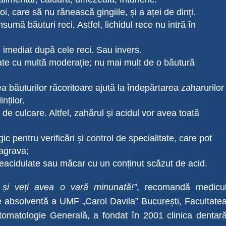
oi, care să nu rănească gingiile, și a aței de dinți.
sumă băuturi reci. Astfel, lichidul rece nu intră în
 imediat după cele reci. Sau invers.
ate cu multă moderație; nu mai mult de o băutură
 băuturilor răcoritoare ajută la îndepărtarea zaharurilor
nților.
 de culcare. Altfel, zahărul și acidul vor avea toată
ic pentru verificări și control de specialitate, care pot
 agrava;
acidulate sau măcar cu un conținut scăzut de acid.
 și veți avea o vară minunată!”
, recomandă medicu
 absolventă a UMF „Carol Davila” București, Facultate
tomatologie Generală, a fondat în 2001 clinica dentar