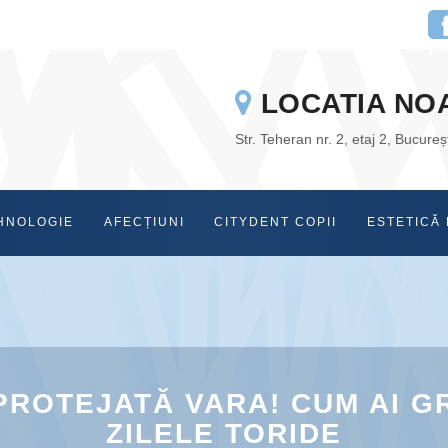
LOCATIA NO
Str. Teheran nr. 2, etaj 2, Bucureșt
HNOLOGIE
AFECȚIUNI
CITYDENT COPII
ESTETICĂ 
ROTEJATĂ VARA! CUM AI GRIJ
ZILELE TORIDE