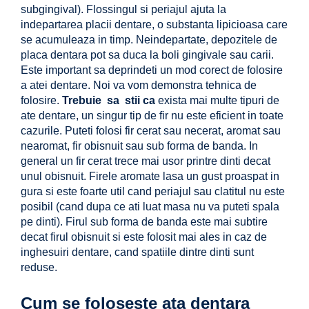
subgingival). Flossingul si periajul ajuta la
indepartarea placii dentare, o substanta lipicioasa care
se acumuleaza in timp. Neindepartate, depozitele de
placa dentara pot sa duca la boli gingivale sau carii.
Este important sa deprindeti un mod corect de folosire
a atei dentare. Noi va vom demonstra tehnica de
folosire.
Trebuie sa stii ca
exista mai multe tipuri de
ate dentare, un singur tip de fir nu este eficient in toate
cazurile. Puteti folosi fir cerat sau necerat, aromat sau
nearomat, fir obisnuit sau sub forma de banda. In
general un fir cerat trece mai usor printre dinti decat
unul obisnuit. Firele aromate lasa un gust proaspat in
gura si este foarte util cand periajul sau clatitul nu este
posibil (cand dupa ce ati luat masa nu va puteti spala
pe dinti). Firul sub forma de banda este mai subtire
decat firul obisnuit si este folosit mai ales in caz de
inghesuiri dentare, cand spatiile dintre dinti sunt
reduse.
Cum se foloseste ata dentara