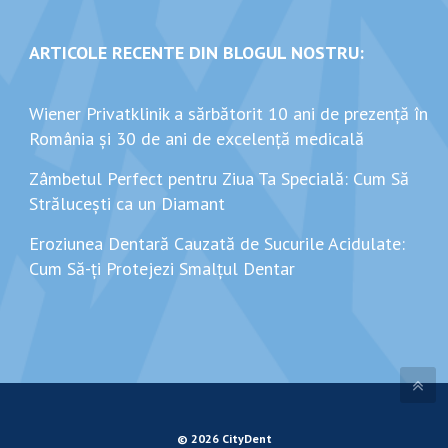
ARTICOLE RECENTE DIN BLOGUL NOSTRU:
Wiener Privatklinik a sărbătorit 10 ani de prezență în
România și 30 de ani de excelență medicală
Zâmbetul Perfect pentru Ziua Ta Specială: Cum Să
Strălucești ca un Diamant
Eroziunea Dentară Cauzată de Sucurile Acidulate:
Cum Să-ți Protejezi Smalțul Dentar
© 2026 CityDent