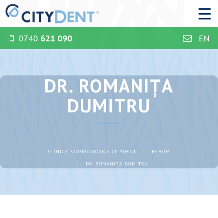
0740
621 090
EN
DR. ROMANIȚA
DUMITRU
CLINICA STOMATOLOGICA CITYDENT
ECHIPA
DR. ROMANIȚA DUMITRU