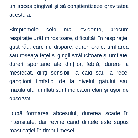
un abces gingival și să conștientizeze gravitatea
acestuia.
Simptomele cele mai evidente, precum
respirație urât mirositoare, dificultăți în respirație,
gust rău, care nu dispare, dureri orale, umflarea
sau roșeața feței și gingii strălucitoare și umflate,
dureri spontane ale dinților, febră, durere la
mestecat, dinți sensibili la cald sau la rece,
ganglioni limfatici de la nivelul gâtului sau
maxilarului umflați sunt indicatori clari și ușor de
observat.
După formarea abcesului, durerea scade în
intensitate, dar revine când dintele este supus
masticației în timpul mesei.