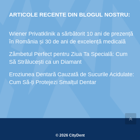
ARTICOLE RECENTE DIN BLOGUL NOSTRU:
Wiener Privatklinik a sărbătorit 10 ani de prezență
în România și 30 de ani de excelență medicală
Zâmbetul Perfect pentru Ziua Ta Specială: Cum
Să Strălucești ca un Diamant
Eroziunea Dentară Cauzată de Sucurile Acidulate:
Cum Să-ți Protejezi Smalțul Dentar
© 2026 CityDent