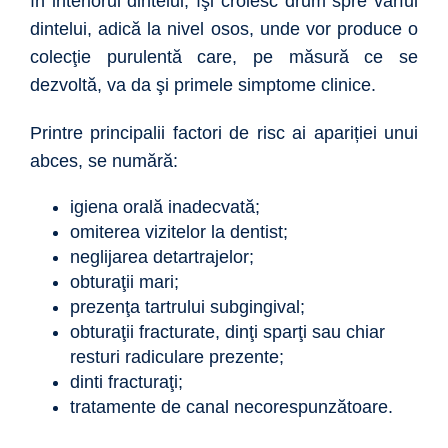
în interiorul dintelui, îşi croiesc drum spre vârful
dintelui, adică la nivel osos, unde vor produce o
colecţie purulentă care, pe măsură ce se
dezvoltă, va da şi primele simptome clinice.
Printre principalii factori de risc ai apariției unui
abces, se numără:
igiena orală inadecvată;
omiterea vizitelor la dentist;
neglijarea detartrajelor;
obturaţii mari;
prezenţa tartrului subgingival;
obturaţii fracturate, dinţi sparţi sau chiar
resturi radiculare prezente;
dinti fracturaţi;
tratamente de canal necorespunzătoare.