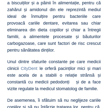
a biscuiților și a pâinii în alimentație, pentru că
zahărul și amidonul din ele reprezintă mediul
ideal de înmulțire pentru bacteriile care
provoacă cariile dentare, evitarea sau chiar
eliminarea din dieta copiilor și chiar a întregii
familii, a alimentele procesate și băuturilor
carbogazoase, care sunt factori de risc crescut
pentru sănătatea dinților.
Unul dintre sfaturile constante pe care medicii
clinicii
CityDent
le orferă pacinților mici și mari
este acela de a stabili o relație strânsă și
constantă cu medicii pedodonți și de a face
vizite regulate la medicul stomatolog de familie.
De asemenea, îi sfătuim să nu neglijeze cariile
copiilor și să nu întârzie tratarea lor, pentru că,