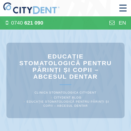
0740
621 090
EN
EDUCAȚIE
STOMATOLOGICĂ PENTRU
PĂRINȚI ȘI COPII –
ABCESUL DENTAR
CLINICA STOMATOLOGICA CITYDENT
CITYDENT BLOG
EDUCAȚIE STOMATOLOGICĂ PENTRU PĂRINȚI ȘI
COPII – ABCESUL DENTAR