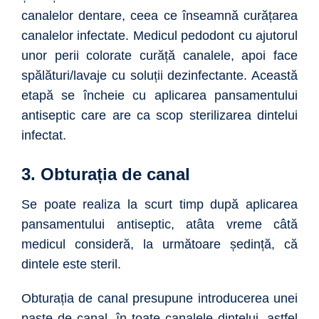
canalelor dentare, ceea ce înseamnă curățarea
canalelor infectate. Medicul pedodont cu ajutorul
unor perii colorate curăță canalele, apoi face
spălături/lavaje cu soluții dezinfectante. Această
etapă se încheie cu aplicarea pansamentului
antiseptic care are ca scop sterilizarea dintelui
infectat.
3. Obturația de canal
Se poate realiza la scurt timp după aplicarea
pansamentului antiseptic, atâta vreme câtă
medicul consideră, la următoare ședință, că
dintele este steril.
Obturația de canal presupune introducerea unei
paste de canal, în toate canalele dintelui, astfel