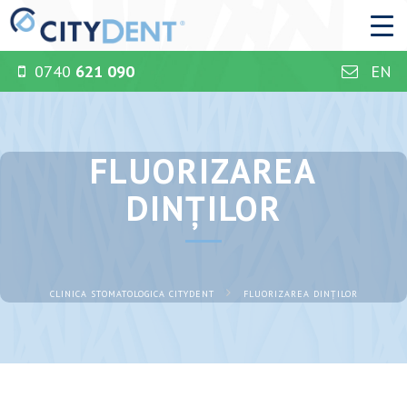
0740
621 090
EN
FLUORIZAREA
DINŢILOR
CLINICA STOMATOLOGICA CITYDENT
FLUORIZAREA DINŢILOR